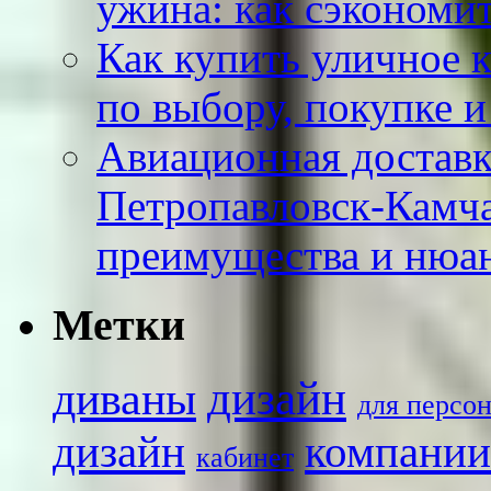
ужина: как сэкономит
Как купить уличное к
по выбору, покупке 
Авиационная доставк
Петропавловск-Камча
преимущества и нюа
Метки
диваны
дизайн
для персо
дизайн
компании
кабинет