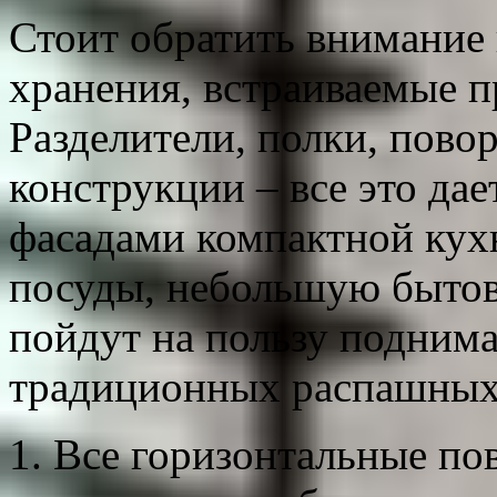
Стоит обратить внимание
хранения, встраиваемые п
Разделители, полки, пово
конструкции – все это дае
фасадами компактной кух
посуды, небольшую быто
пойдут на пользу подним
традиционных распашных
Все горизонтальные по