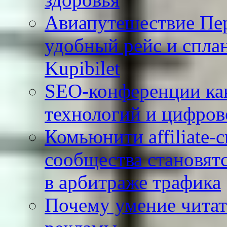
Авиапутешествие Пе
удобный рейс и сплан
Kupibilet
SEO-конференции как
технологий и цифров
Комьюнити affiliate-
сообщества становят
в арбитраже трафика
Почему умение читат