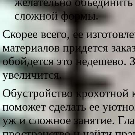
желательно объединить
сложной формы.
Скорее всего, ее изготовл
материалов придется заказ
обойдется это недешево. 
увеличится.
Обустройство крохотной к
поможет сделать ее уютно
уж и сложное занятие. Гл
пространство и найти пра