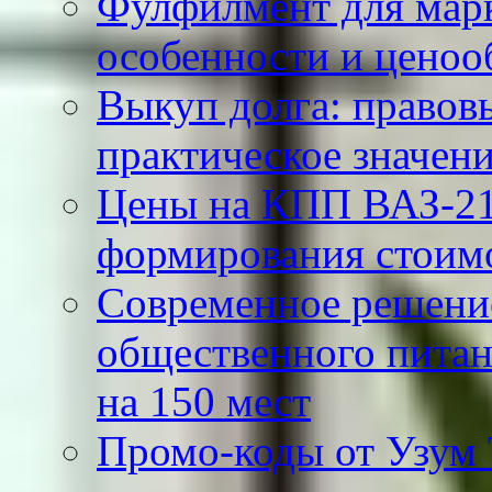
Фулфилмент для марк
особенности и ценоо
Выкуп долга: правов
практическое значен
Цены на КПП ВАЗ-21
формирования стоимо
Современное решение
общественного питан
на 150 мест
Промо-коды от Узум Т