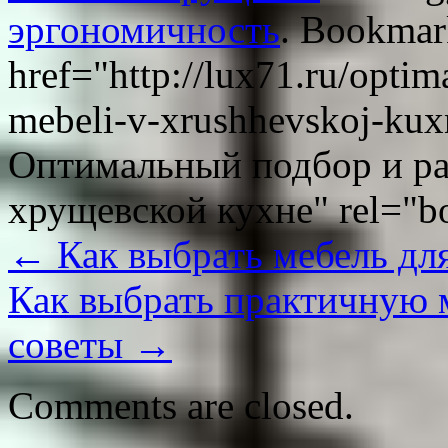
эргономичность
. Bookmar
href="http://lux71.ru/optim
mebeli-v-xrushhevskoj-kuxn
Оптимальный подбор и ра
хрущевской кухне" rel="b
←
Как выбрать мебель дл
Как выбрать практичную м
советы
→
Comments are closed.