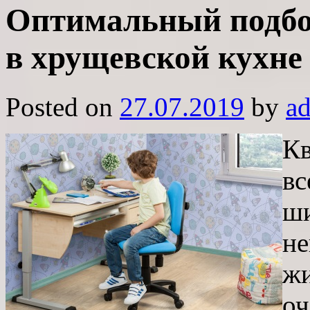
Оптимальный подбор
в хрущевской кухне
Posted on
27.07.2019
by
a
Кв
вс
ши
не
жи
оч