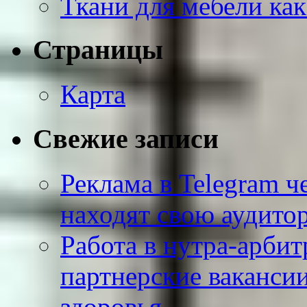
Ткани для мебели как
Страницы
Карта
Свежие записи
Реклама в Telegram ч
находят свою аудито
Работа в нутра-арбит
партнерские вакансии
здоровья