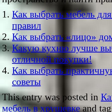
Как выбрать мебель дл
правил
Как выбрать «лицо» до
Какую кухню лучше выб
отличной покупки!
Как выбрать практичну
советы
This entry was posted in
Ка
мебель в хрущевке
and ta