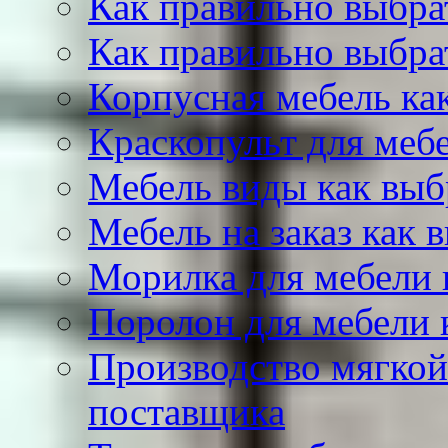
Как правильно выбра
Как правильно выбра
Корпусная мебель ка
Краскопульт для меб
Мебель виды как выб
Мебель на заказ как 
Морилка для мебели 
Поролон для мебели 
Производство мягкой
поставщика