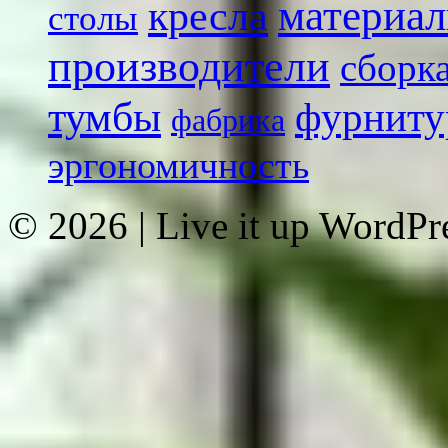
кресла
материа
столы
производители
сборк
тумбы
фурниту
фабрика
эргономичность
© 2026
|
Live it up WordP