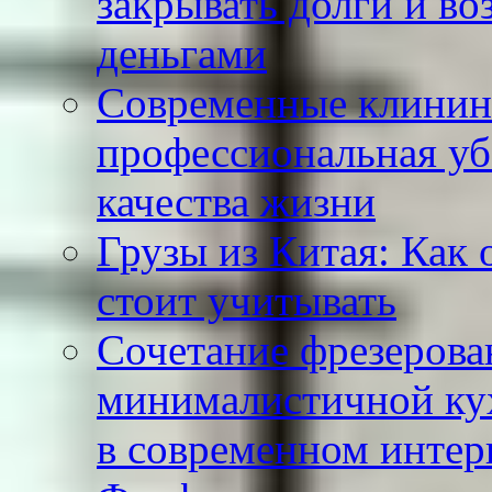
закрывать долги и во
деньгами
Современные клинин
профессиональная уб
качества жизни
Грузы из Китая: Как 
стоит учитывать
Сочетание фрезерова
минималистичной кух
в современном интер