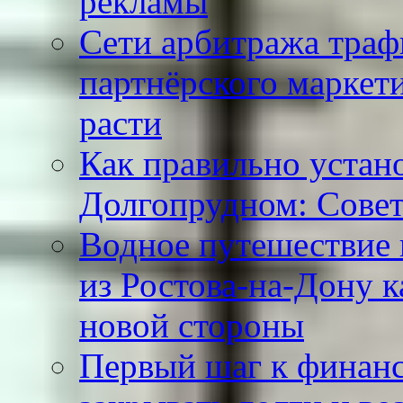
рекламы
Сети арбитража траф
партнёрского маркет
расти
Как правильно устан
Долгопрудном: Сове
Водное путешествие 
из Ростова-на-Дону к
новой стороны
Первый шаг к финанс