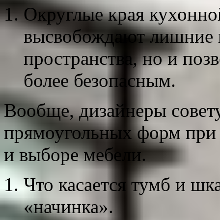
Округлые края кухонно
высвобождают лишние 
пространства, но и поз
более безопасным.
Вообще, дизайнеры совет
прямоугольных форм при
и выборе мебели.
Что касается тумб и шка
«начинка».