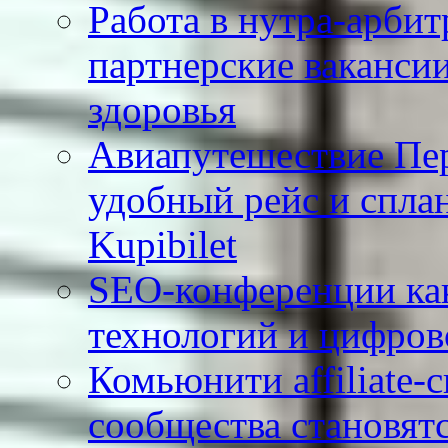
Работа в нутра-арбит
партнерские вакансии
здоровья
Авиапутешествие Пе
удобный рейс и сплан
Kupibilet
SEO-конференции как
технологий и цифров
Комьюнити affiliate-
сообщества становят