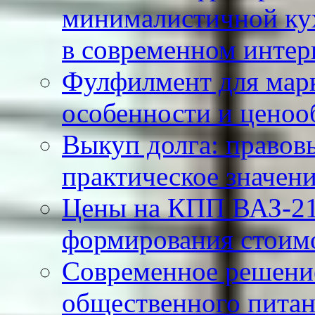
минималистичной кух
в современном интер
Фулфилмент для марк
особенности и ценоо
Выкуп долга: правов
практическое значен
Цены на КПП ВАЗ-21
формирования стоимо
Современное решение
общественного питан