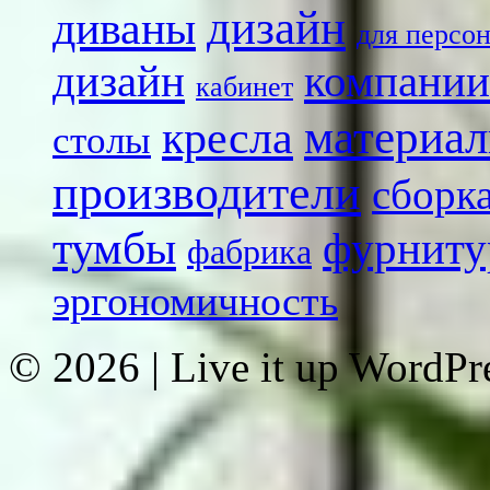
диваны
дизайн
для персо
дизайн
компании
кабинет
кресла
материа
столы
производители
сборк
тумбы
фурниту
фабрика
эргономичность
© 2026
|
Live it up WordP