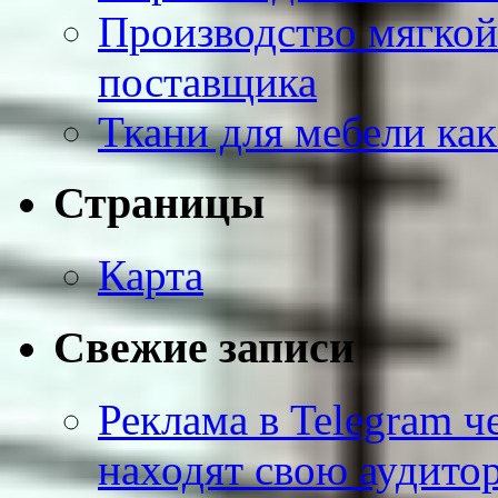
Производство мягкой
поставщика
Ткани для мебели как
Страницы
Карта
Свежие записи
Реклама в Telegram ч
находят свою аудито