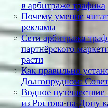
в арбитраже трафика
Почему умение читат
рекламы
Сети арбитража траф
партнёрского маркет
расти
Как правильно устан
Долгопрудном: Сове
Водное путешествие 
из Ростова-на-Дону к