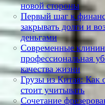
новой стороны
Первый шаг к финанс
закрывать долги и во
деньгами
Современные клинин
профессиональная уб
качества жизни
Грузы из Китая: Как 
стоит учитывать
Сочетание фрезерова