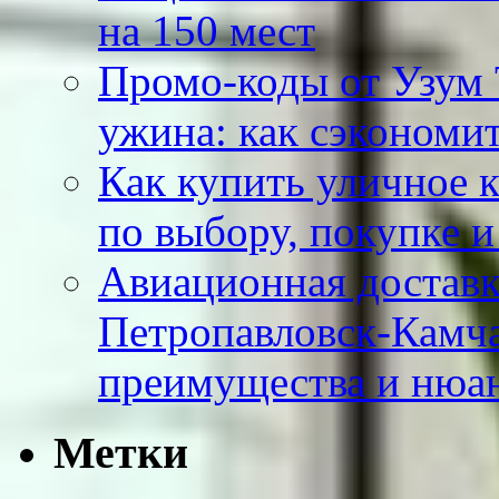
на 150 мест
Промо-коды от Узум Т
ужина: как сэкономит
Как купить уличное к
по выбору, покупке 
Авиационная доставк
Петропавловск-Камча
преимущества и нюа
Метки